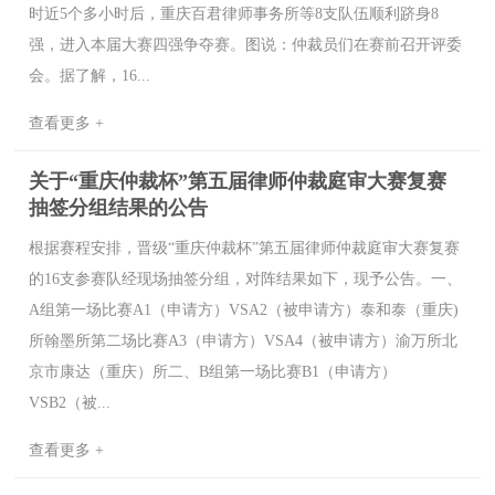
时近5个多小时后，重庆百君律师事务所等8支队伍顺利跻身8
强，进入本届大赛四强争夺赛。图说：仲裁员们在赛前召开评委
会。据了解，16...
查看更多 +
关于“重庆仲裁杯”第五届律师仲裁庭审大赛复赛
抽签分组结果的公告
根据赛程安排，晋级“重庆仲裁杯”第五届律师仲裁庭审大赛复赛
的16支参赛队经现场抽签分组，对阵结果如下，现予公告。一、
A组第一场比赛A1（申请方）VSA2（被申请方）泰和泰（重庆)
所翰墨所第二场比赛A3（申请方）VSA4（被申请方）渝万所北
京市康达（重庆）所二、B组第一场比赛B1（申请方）
VSB2（被...
查看更多 +