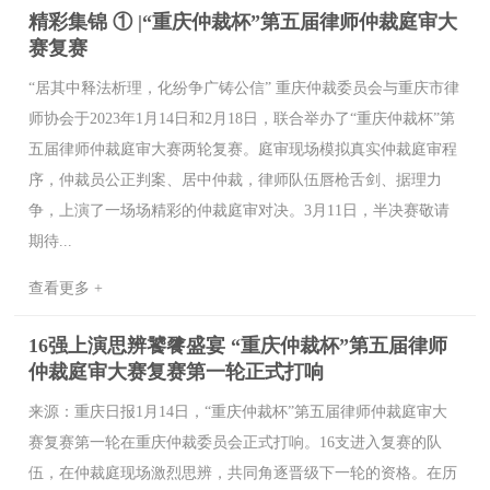
精彩集锦 ① |“重庆仲裁杯”第五届律师仲裁庭审大
赛复赛
“居其中释法析理，化纷争广铸公信” 重庆仲裁委员会与重庆市律
师协会于2023年1月14日和2月18日，联合举办了“重庆仲裁杯”第
五届律师仲裁庭审大赛两轮复赛。庭审现场模拟真实仲裁庭审程
序，仲裁员公正判案、居中仲裁，律师队伍唇枪舌剑、据理力
争，上演了一场场精彩的仲裁庭审对决。3月11日，半决赛敬请
期待...
查看更多 +
16强上演思辨饕餮盛宴 “重庆仲裁杯”第五届律师
仲裁庭审大赛复赛第一轮正式打响
来源：重庆日报1月14日，“重庆仲裁杯”第五届律师仲裁庭审大
赛复赛第一轮在重庆仲裁委员会正式打响。16支进入复赛的队
伍，在仲裁庭现场激烈思辨，共同角逐晋级下一轮的资格。在历