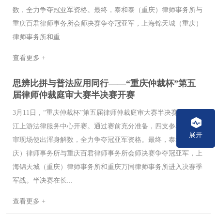
数，全力争夺冠亚军资格。最终，泰和泰（重庆）律师事务所与
重庆百君律师事务所会师决赛争夺冠亚军，上海锦天城（重庆）
律师事务所和重...
查看更多 +
思辨比拼与普法应用同行——“重庆仲裁杯”第五
届律师仲裁庭审大赛半决赛开赛
3月11日，“重庆仲裁杯”第五届律师仲裁庭审大赛半决赛，在长
江上游法律服务中心开赛。通过赛前充分准备，四支参赛队在庭
展开
审现场使出浑身解数，全力争夺冠亚军资格。最终，泰和泰（重
庆）律师事务所与重庆百君律师事务所会师决赛争夺冠亚军，上
海锦天城（重庆）律师事务所和重庆万同律师事务所进入决赛季
军战。半决赛在长...
查看更多 +