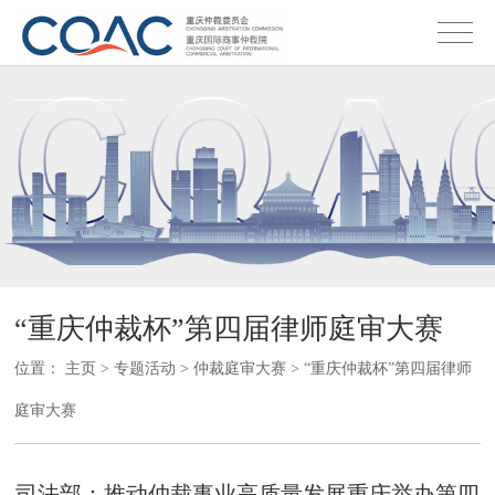
“重庆仲裁杯”第四届律师庭审大赛
位置：
主页
>
专题活动
>
仲裁庭审大赛
>
“重庆仲裁杯”第四届律师
庭审大赛
司法部：推动仲裁事业高质量发展重庆举办第四