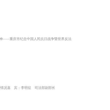
精神——重庆市纪念中国人民抗日战争暨世界反法
仲裁法有关情况嘉 宾：李明征 司法部副部长