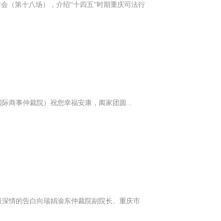
布会（第十八场），介绍“十四五”时期重庆司法行
商事仲裁院）祝您幸福安康，阖家团圆...
最深情的告白向瑞娟渝东仲裁院副院长、重庆市