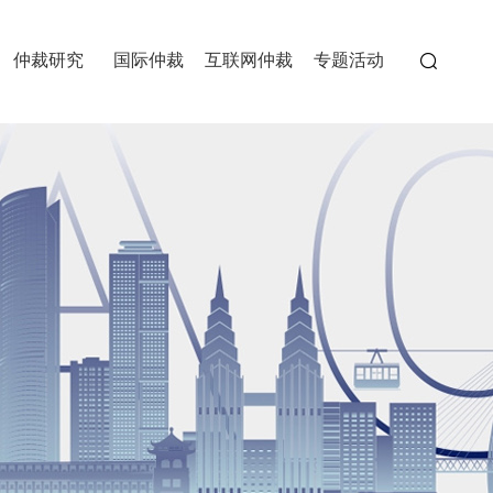
仲裁研究
国际仲裁
互联网仲裁
专题活动
委员会
>
>
>
>
>
>
>
>
>
经典案例
重仲刊物
>
>
重庆国际商事仲裁院
中国重庆两江国际仲裁中心
中国（重庆）自由贸易试验
>
>
>
区仲裁中心
>
>