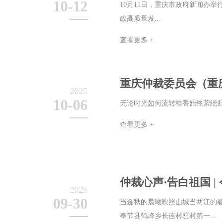
10-12
10月11日，重庆市政府新闻办举
政高质量发...
查看更多 +
重庆仲裁委员会（重
2025
10-06
无论时光如何流转桂香始终萦绕归
查看更多 +
仲裁心声·告白祖国 
2025
09-30
当金秋的晨曦映照山城当两江的
奉节县鹤峰乡长连村驻村第一...