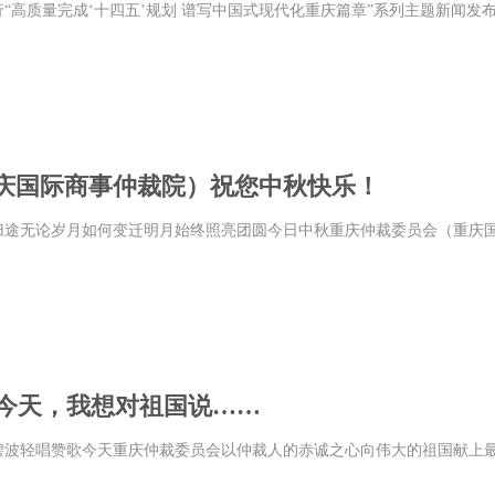
行“高质量完成‘十四五’规划 谱写中国式现代化重庆篇章”系列主题新闻发
庆国际商事仲裁院）祝您中秋快乐！
途无论岁月如何变迁明月始终照亮团圆今日中秋重庆仲裁委员会（重庆国际
| 今天，我想对祖国说……
碧波轻唱赞歌今天重庆仲裁委员会以仲裁人的赤诚之心向伟大的祖国献上