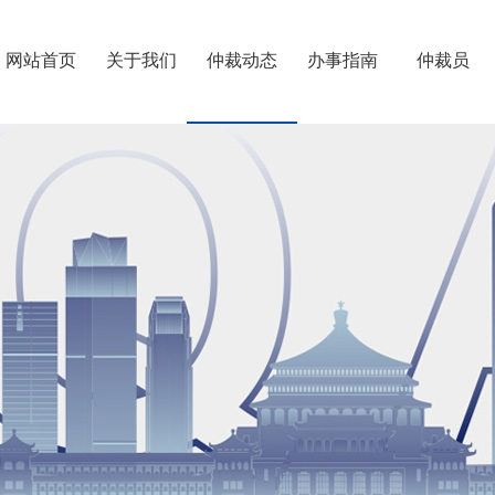
网站首页
关于我们
仲裁动态
办事指南
仲裁员
重仲简介
第六届委员会
往届委员会
机构建设
专门委员会
联系我们
>
>
>
>
>
>
仲裁规则
相关制度
仲裁须知
仲裁知识
办案流程
费用速算
退费开票
文书下载
档案利用
仲裁员专业
仲裁员名册