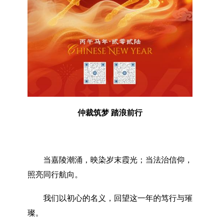
仲裁筑梦 踏浪前行
当嘉陵潮涌，映染岁末霞光；当法治信仰，
照亮同行航向。
我们以初心的名义，回望这一年的笃行与璀
璨。