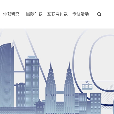
仲裁研究
国际仲裁
互联网仲裁
专题活动
委员会
>
>
>
>
>
>
>
>
>
经典案例
重仲刊物
>
>
重庆国际商事仲裁院
中国重庆两江国际仲裁中心
中国（重庆）自由贸易试验
>
>
>
区仲裁中心
>
>