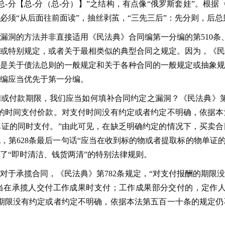
-分【总-分（总-分）】”之结构，有点像“俄罗斯套娃”。根据
必须“从后面往前面读”，抽丝剥茧，“三先三后”：先分则，后
漏洞的方法并非直接适用《民法典》合同编第一分编的第510条、
或特别规定，或者关于最相类似的典型合同之规定。因为，《民
是关于债法总则的一般规定和关于各种合同的一般规定或抽象规
编应当优先于第一分编。
或付款期限，我们应当如何填补合同约定之漏洞？《民法典》第
的时间支付价款。对支付时间没有约定或者约定不明确，依据本
证的同时支付。”由此可见，在缺乏明确约定的情况下，买卖合
说，第628条最后一句话“应当在收到标的物或者提取标的物单证的
了“即时清洁、钱货两清”的特别法律规则。
对于承揽合同，《民法典》第782条规定，“对支付报酬的期限
当在承揽人交付工作成果时支付；工作成果部分交付的，定作人
支付期限没有约定或者约定不明确，依据本法第五百一十条的规定