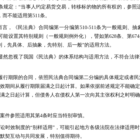
7条规定：“当事人约定易货交易，转移标的物的所有权的，参照
，而不能适用第511条。
言，《民法典》合同编第一分编第510-511条为一般规则、
能设置其特别规则（一般规则例外化），譬如第628条、第674条、
则，先具体、后抽象，先特别、后一般”的适用方法。
显然忽视了我国《民法典》的体系结构与适用方法，不符合法律
履行期限的合同，依照民法典合同编第二分编的具体规定或者民
效期间从履行期限届满之日起计算。如果依据前述规定不能确定
满之日起计算，但债务人在债权人第一次向其主张权利之时明确
案件参照适用其第4条时应当特别审慎。
讼时效制度的“别样适用”，可能引起地方各级法院在法律适用
默契互动与共同发展，特别值得期待。