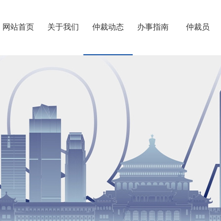
网站首页
关于我们
仲裁动态
办事指南
仲裁员
重仲简介
第六届委员会
往届委员会
机构建设
专门委员会
联系我们
>
>
>
>
>
>
仲裁规则
相关制度
仲裁须知
仲裁知识
办案流程
费用速算
退费开票
文书下载
档案利用
仲裁员专业
仲裁员名册