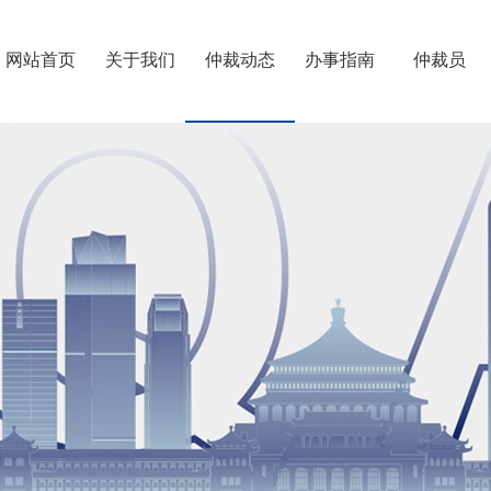
网站首页
关于我们
仲裁动态
办事指南
仲裁员
重仲简介
第六届委员会
往届委员会
机构建设
专门委员会
联系我们
>
>
>
>
>
>
仲裁规则
相关制度
仲裁须知
仲裁知识
办案流程
费用速算
退费开票
文书下载
档案利用
仲裁员专业
仲裁员名册