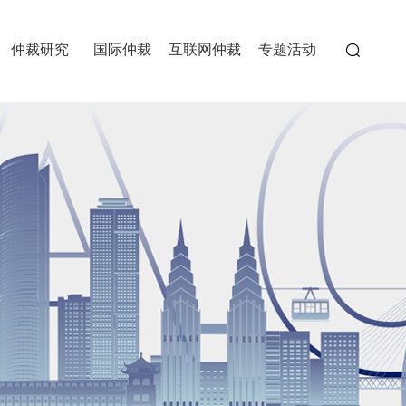
仲裁研究
国际仲裁
互联网仲裁
专题活动
委员会
>
>
>
>
>
>
>
>
>
经典案例
重仲刊物
>
>
重庆国际商事仲裁院
中国重庆两江国际仲裁中心
中国（重庆）自由贸易试验
>
>
>
区仲裁中心
>
>